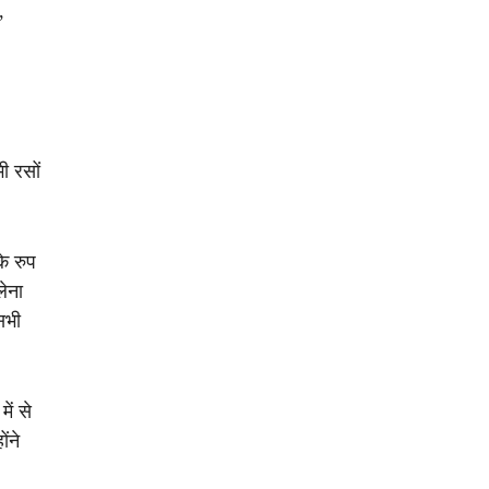
,
ी रसों
के रुप
लेना
सभी
ें से
ंने