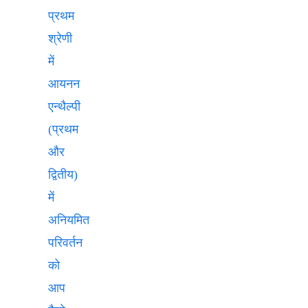
प्रथम
श्रेणी
में
आयनन
एन्थैल्पी
(प्रथम
और
द्वितीय)
में
अनियमित
परिवर्तन
को
आप