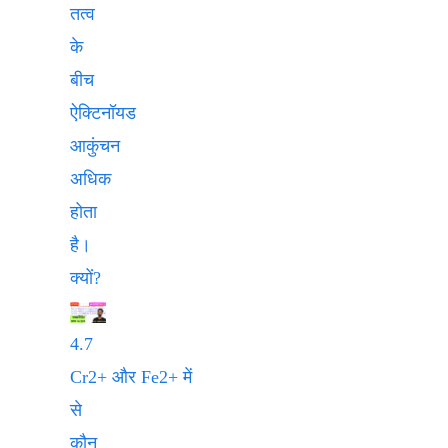
तत्व
के
बीच
ऐक्टिनॉयड
आकुंचन
अधिक
होता
है।
क्यों?
4.7
Cr2+ और Fe2+ में
से
कौन