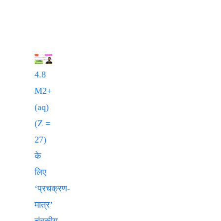
4.8
M2+
(aq)
(Z =
27)
के
लिए
‘प्रचक्रण-
मात्र’
चुंबकीय