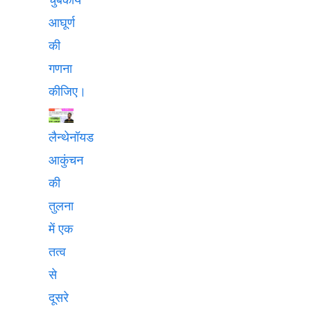
आघूर्ण
की
गणना
कीजिए।
लैन्थेनॉयड
आकुंचन
की
तुलना
में एक
तत्व
से
दूसरे