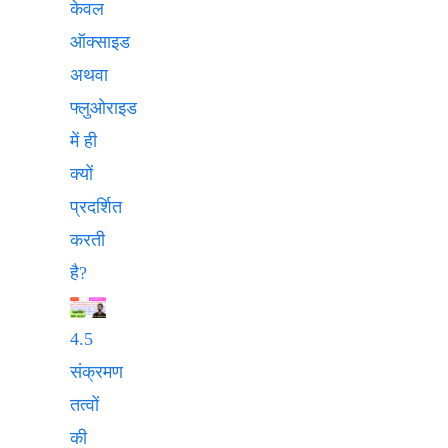
केवल
ऑक्साइड
अथवा
फ्लुओराइड
में ही
क्यों
प्रदर्शित
करती
है?
4.5
संक्रमण
तत्वों
की