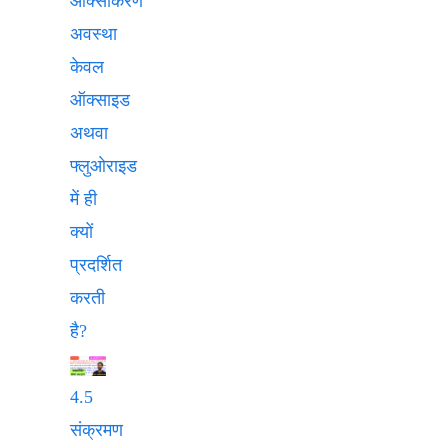
ऑक्सीकरण
अवस्था
केवल
ऑक्साइड
अथवा
फ्लुओराइड
में ही
क्यों
प्रदर्शित
करती
है?
4.5
संक्रमण