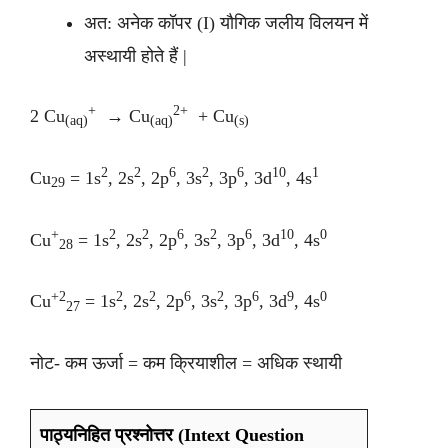
अत: अनेक कॉपर (I) यौगिक जलीय विलयन में
अस्थायी होते हैं |
+
2+
2 Cu
→ Cu
+ Cu
(aq)
(aq)
(s)
2
2
6
2
6
10
1
Cu
= 1s
, 2s
, 2p
, 3s
, 3p
, 3d
, 4s
29
+
2
2
6
2
6
10
0
Cu
= 1s
, 2s
, 2p
, 3s
, 3p
, 3d
, 4s
28
+2
2
2
6
2
6
9
0
Cu
= 1s
, 2s
, 2p
, 3s
, 3p
, 3d
, 4s
27
नोट- कम ऊर्जा = कम क्रियाशील = अधिक स्थायी
पाठ्यनिहित प्रश्नोत्तर (Intext Question