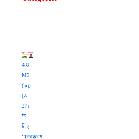
4.8
M2+
(aq)
(Z =
27)
के
लिए
‘प्रचक्रण-