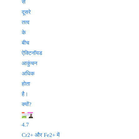
से
दूसरे
तत्व
के
बीच
ऐक्टिनॉयड
आकुंचन
अधिक
होता
है।
क्यों?
4.7
Cr2+ और Fe2+ में