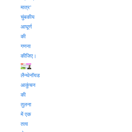
मात्र’
चुंबकीय
आघूर्ण
की
गणना
कीजिए।
लैन्थेनॉयड
आकुंचन
की
तुलना
में एक
तत्व