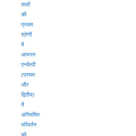
तत्वों
की
प्रथम
श्रेणी
में
आयनन
एन्थैल्पी
(प्रथम
और
द्वितीय)
में
अनियमित
परिवर्तन
को