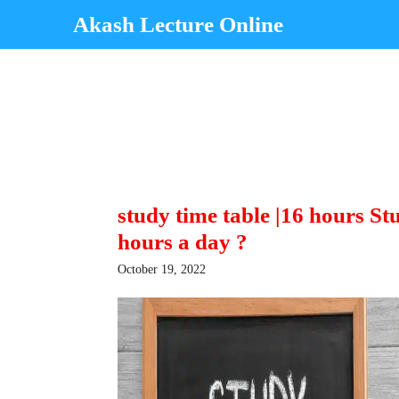
Skip
Akash Lecture Online
to
content
study time table |16 hours St
hours a day ?
October 19, 2022