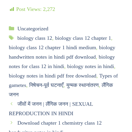
Post Views:
2,272
Uncategorized
biology class 12
,
biology class 12 chapter 1
,
biology class 12 chapter 1 hindi medium
,
biology
handwritten notes in hindi pdf download
,
biology
notes for class 12 in hindi
,
biology notes in hindi
,
biology notes in hindi pdf free download
,
Types of
gametes
,
निषेचन-पूर्व घटनाएँ
,
युग्मक स्थानांतरण
,
लैंगिक
जनन
जीवों में जनन | लैंगिक जनन | SEXUAL
REPRODUCTION IN HINDI
Download chapter 1 chemistry class 12